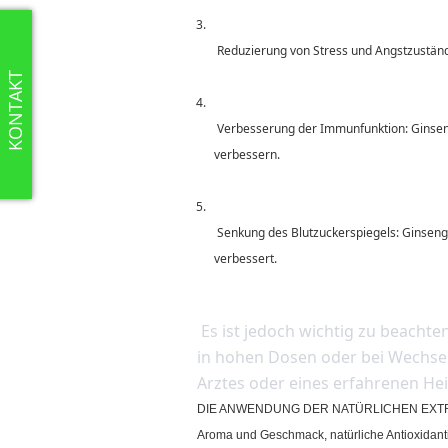
 Reduzierung von Stress und Angstzustän
KONTAKT
 Verbesserung der Immunfunktion: Ginseng-Extrakt enthält Ginsenoside, die dabei helfen können, das Immunsystem zu stärken und die Abwehr gegen Krankheiten zu 
verbessern.
 Senkung des Blutzuckerspiegels: Ginseng-Extrakt kann auch dazu beitragen, den Blutzuckerspiegel zu senken, indem er die Insulinproduktion und die Insulinsensitivität 
verbessert.
 Es ist jedoch wichtig zu beachten, dass Ginseng-Extrakt auch Nebenwirkungen haben kann, insbesondere bei der Einnahme 
in hohen Dosen oder bei Wechsel
Arztes oder eines erfahrenen He
DIE ANWENDUNG DER NATÜRLICHEN EXTRAKTE IS
Aroma und Geschmack, natürliche Antioxidanti