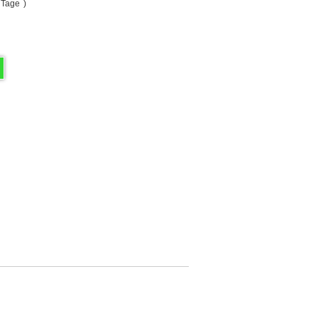
*
5 Tage
)