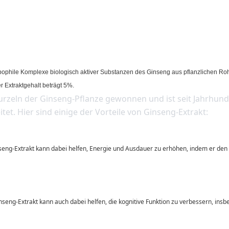
pophile Komplexe biologisch aktiver Substanzen des Ginseng aus pflanzlichen Rohs
 Extraktgehalt beträgt 5%.
tet. Hier sind einige der Vorteile von Ginseng-Extrakt: