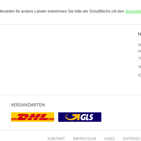
eferzeiten für andere Länder entnehmen Sie bitte der Schaltfläche mit den
Versandi
N
J
n
V
N
E
VERSANDARTEN
KONTAKT
IMPRESSUM
AGBS
DATENSC