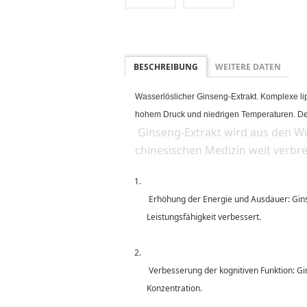
BESCHREIBUNG
WEITERE DATEN
Wasserlöslicher Ginseng-Extrakt. Komplexe li
hohem Druck und niedrigen Temperaturen. Der
 Ginseng-Extrakt wird aus den Wurzeln der Ginseng-Pflanze gewonnen und ist seit Jahrhunderten in der traditionellen 
chinesischen Medizin weit verbrei
 Erhöhung der Energie und Ausdauer: Ginseng-Extrakt kann dabei helfen, Energie und Ausdauer zu erhöhen, indem er den Stoffwechsel ankurbelt und die körperliche 
Leistungsfähigkeit verbessert.
 Verbesserung der kognitiven Funktion: Ginseng-Extrakt kann auch dabei helfen, die kognitive Funktion zu verbessern, insbesondere die Gedächtnisleistung und die 
Konzentration.