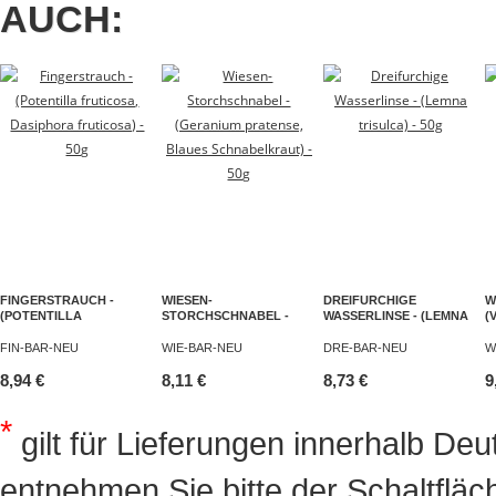
AUCH:
FINGERSTRAUCH -
WIESEN-
DREIFURCHIGE
W
(POTENTILLA
STORCHSCHNABEL -
WASSERLINSE - (LEMNA
V
FRUTICOSA, DASIPHORA
(GERANIUM PRATENSE,
TRISULCA) - 50G
FRUTICOSA) - 50G
BLAUES
FIN-BAR-NEU
WIE-BAR-NEU
DRE-BAR-NEU
W
SCHNABELKRAUT) - 50G
8,94 €
8,11 €
8,73 €
9
*
gilt für Lieferungen innerhalb Deu
entnehmen Sie bitte der Schaltflä