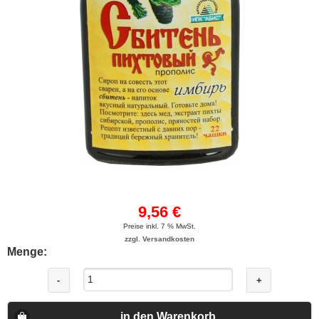
9,56 €
Preise inkl. 7 % MwSt.
zzgl. Versandkosten
Menge:
-
+
in den Warenkorb