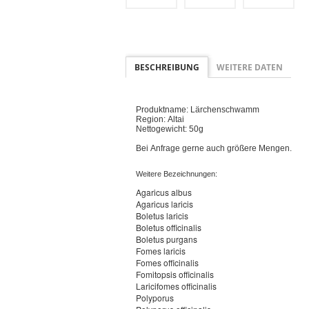
BESCHREIBUNG
WEITERE DATEN
Produktname: Lärchenschwamm
Region: Altai
Nettogewicht: 50g
Bei Anfrage gerne auch größere Mengen.
Weitere Bezeichnungen:
Agaricus albus
Agaricus laricis
Boletus laricis
Boletus officinalis
Boletus purgans
Fomes laricis
Fomes officinalis
Fomitopsis officinalis
Laricifomes officinalis
Polyporus