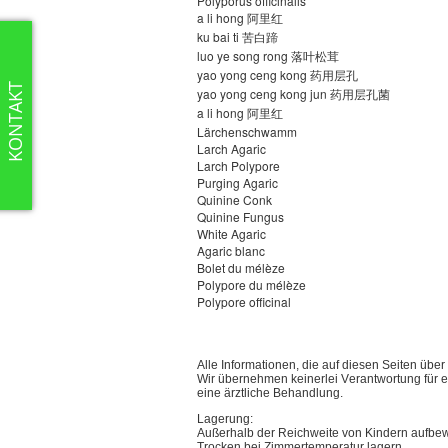
Polyporus officinalis
a li hong
阿里红
ku bai ti
苦白蹄
luo ye song rong
落叶松茸
yao yong ceng kong
药用层孔
KONTAKT
yao yong ceng kong jun
药用层孔菌
a li hong
阿里红
Lärchenschwamm
Larch Agaric
Larch Polypore
Purging Agaric
Quinine Conk
Quinine Fungus
White Agaric
Agaric blanc
Bolet du mélèze
Polypore du mélèze
Polypore officinal
Alle Informationen, die auf diesen Seiten ü
Wir übernehmen keinerlei Verantwortung für e
eine ärztliche Behandlung.
Lagerung:
Außerhalb der Reichweite von Kindern aufbe
Trocken bei Zimmertemperatur lagern.