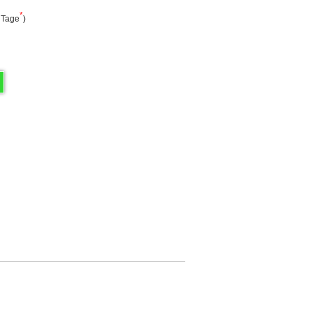
*
5 Tage
)