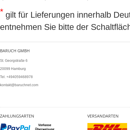
JOHANNISKRAUT,
TÜPFEL-
*
JOHANNISKRAUT,
gilt für Lieferungen innerhalb Deu
TÜPFEL-HARTHEU) - 50G
entnehmen Sie bitte der Schaltflä
BARUCH GMBH
St. Georgstraße 6
20099 Hamburg
Tel. +494059468978
kontakt@baruchnet.com
ZAHLUNGSARTEN
VERSANDARTEN