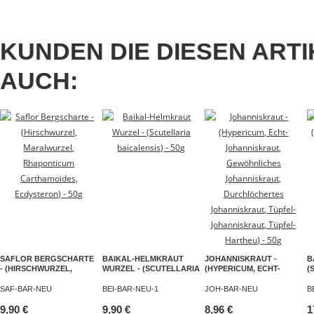
KUNDEN DIE DIESEN ART
AUCH:
SAFLOR BERGSCHARTE
BAIKAL-HELMKRAUT
JOHANNISKRAUT -
B
- (HIRSCHWURZEL,
WURZEL - (SCUTELLARIA
(HYPERICUM, ECHT-
(
MARALWURZEL,
BAICALENSIS) - 50G
JOHANNISKRAUT,
B
RHAPONTICUM
GEWÖHNLICHES
5
SAF-BAR-NEU
BEI-BAR-NEU-1
JOH-BAR-NEU
B
CARTHAMOIDES,
JOHANNISKRAUT,
ECDYSTERON) - 50G
9,90 €
9,90 €
DURCHLÖCHERTES
8,96 €
1