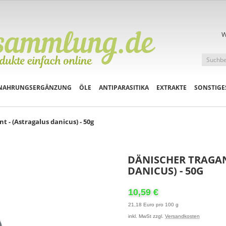
W
NAHRUNGSERGÄNZUNG
ÖLE
ANTIPARASITIKA
EXTRAKTE
SONSTIGE
t - (Astragalus danicus) - 50g
DÄNISCHER TRAGAN
DANICUS) - 50G
10,59 €
21,18 Euro pro 100 g
inkl. MwSt zzgl.
Versandkosten