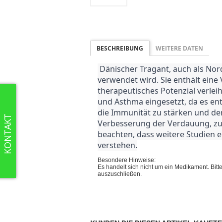
BESCHREIBUNG
WEITERE DATEN
 Dänischer Tragant, auch als Nordischer Tragant bekannt, ist eine Pflanze, die seit Jahrhunderten in der traditionellen Medizin 
verwendet wird. Sie enthält eine 
therapeutisches Potenzial verle
und Asthma eingesetzt, da es e
die Immunität zu stärken und de
KONTAKT
Verbesserung der Verdauung, zur
beachten, dass weitere Studien e
verstehen.
Besondere Hinweise:
Es handelt sich nicht um ein Medikament. Bit
auszuschließen.