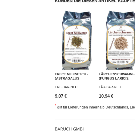
KUNDEN DIE DIESEN ARTIKEL KAUFTE
ERECT MILKVETCH -
LÄRCHENSCHWAMM -
(ASTRAGALUS
(FUNGUS LARICIS,
ADSURGENS PALL) - 50G
FOMES OFFICINALIS) 
50G
ERE-BAR-NEU
LÄR-BAR-NEU
9,07 €
10,94 €
*
gilt für Lieferungen innerhalb Deutschlands, Li
BARUCH GMBH